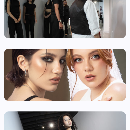
Cursos de Maquillaje →
FORMACIÓN PASARELA
Academia de Modelaje
Certificación Modelo Profesional, Pasarela, Fotogenia y Expresión
Corporal (@fotoposev).
Cursos de Modelaje →
EVALUACIÓN GRATUITA
Casting & Audición
Filtro digital interactivo de 4 pasos para ingresar a la Agencia de
Modelos FPV.