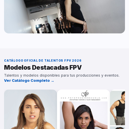
Iniciar Audición Digital →
BOOKING B2B
Agencia de Modelos
Talentos y modelos disponibles para producciones, comerciales y
eventos de marcas.
CATÁLOGO OFICIAL DE TALENTOS FPV 2026
Ver Catálogo de Agencia →
Modelos Destacadas FPV
Talentos y modelos disponibles para tus producciones y eventos.
Ver Catálogo Completo →