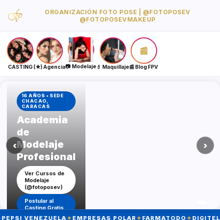
ORGANIZACIÓN FOTO POSE | @FOTOPOSEV
@FOTOPOSEVMAKEUP
📰
📷 Modelaje
CASTING
(★) Agencia
💄 Maquillaje
📰 Blog FPV
16 AÑOS • SEDE
CHACAO,
CARACAS
Academia
de
Modelaje
‹
›
Profesional
Ver Cursos de
Maquillaje
Ver Catálogo de
(@fotoposevmakeup)
Ver Cursos de
Agencia
Modelaje
(@fotoposev)
Postular al
Casting Gratis
✦
✦
✦
✦
I VENEZUELA
EMPRESAS POLAR
FARMATODO
DIGITEL
MO