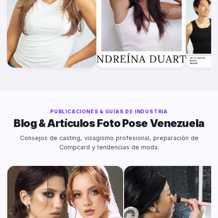
Andreina Carvajal
Andreina Duarte
Antsy 
Pasarela & Editorial
Pasarela & Editorial
Pasarela & E
Ver Ficha →
Ver Ficha →
Ver Ficha
PUBLICACIONES & GUÍAS DE INDUSTRIA
Blog & Artículos Foto Pose Venezuela
Consejos de casting, visagismo profesional, preparación de
Compcard y tendencias de moda.